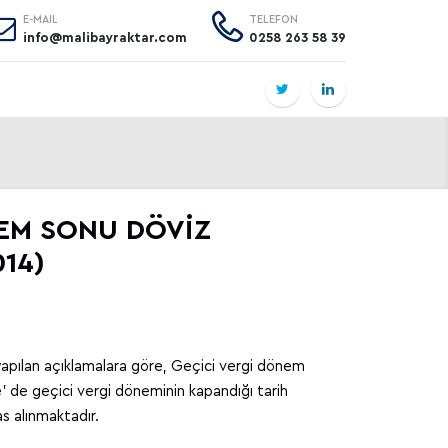
E-MAIL
TELEFON
info@malibayraktar.com
0258 263 58 39
ÖNEM SONU DÖVİZ
014)
e yapılan açıklamalara göre, Geçici vergi dönem
 de geçici vergi döneminin kapandığı tarih
as alınmaktadır.