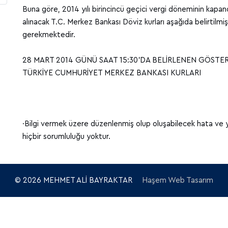
Buna göre, 2014 yılı birincincü geçici vergi döneminin kapandı
alınacak T.C. Merkez Bankası Döviz kurları aşağıda belirtilmi
gerekmektedir.
28 MART 2014 GÜNÜ SAAT 15:30'DA BELİRLENEN GÖSTER
TÜRKİYE CUMHURİYET MERKEZ BANKASI KURLARI
·Bilgi vermek üzere düzenlenmiş olup oluşabilecek hata ve 
hiçbir sorumluluğu yoktur.
© 2026 MEHMET ALİ BAYRAKTAR
Haşem Web Tasarım