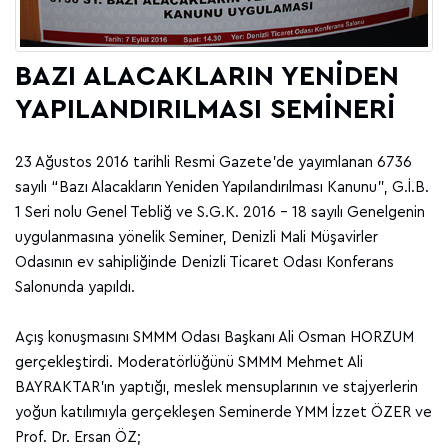
BAZI ALACAKLARIN YENİDEN
YAPILANDIRILMASI SEMİNERİ
23 Ağustos 2016 tarihli Resmi Gazete’de yayımlanan 6736
sayılı “Bazı Alacakların Yeniden Yapılandırılması Kanunu”, G.İ.B.
1 Seri nolu Genel Tebliğ ve S.G.K. 2016 - 18 sayılı Genelgenin
uygulanmasına yönelik Seminer, Denizli Mali Müşavirler
Odasının ev sahipliğinde Denizli Ticaret Odası Konferans
Salonunda yapıldı.
Açış konuşmasını SMMM Odası Başkanı Ali Osman HORZUM
gerçekleştirdi. Moderatörlüğünü SMMM Mehmet Ali
BAYRAKTAR'ın yaptığı, meslek mensuplarının ve stajyerlerin
yoğun katılımıyla gerçekleşen Seminerde YMM İzzet ÖZER ve
Prof. Dr. Ersan ÖZ;