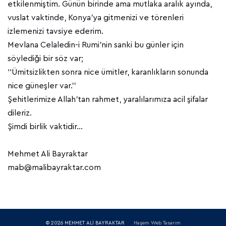
etkilenmiştim. Günün birinde ama mutlaka aralık ayında,
vuslat vaktinde, Konya’ya gitmenizi ve törenleri
izlemenizi tavsiye ederim.
Mevlana Celaledin-i Rumi’nin sanki bu günler için
söylediği bir söz var;
‘‘Ümitsizlikten sonra nice ümitler, karanlıkların sonunda
nice güneşler var.’’
Şehitlerimize Allah’tan rahmet, yaralılarımıza acil şifalar
dileriz.
Şimdi birlik vaktidir…
Mehmet Ali Bayraktar
mab@malibayraktar.com
© 2026 MEHMET ALİ BAYRAKTAR
Haşem Web Tasarım