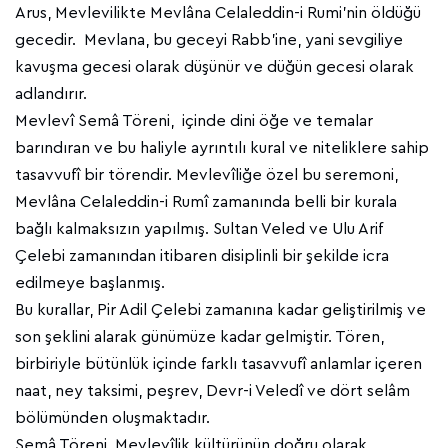
Arus, Mevlevilikte Mevlâna Celaleddin-i Rumi'nin öldüğü
gecedir. Mevlana, bu geceyi Rabb'ine, yani sevgiliye
kavuşma gecesi olarak düşünür ve düğün gecesi olarak
adlandırır.
Mevlevî Semâ Töreni, içinde dini öğe ve temalar
barındıran ve bu haliyle ayrıntılı kural ve niteliklere sahip
tasavvufî bir törendir. Mevlevîliğe özel bu seremoni,
Mevlâna Celaleddin-i Rumî zamanında belli bir kurala
bağlı kalmaksızın yapılmış. Sultan Veled ve Ulu Arif
Çelebi zamanından itibaren disiplinli bir şekilde icra
edilmeye başlanmış.
Bu kurallar, Pir Adil Çelebi zamanına kadar geliştirilmiş ve
son şeklini alarak günümüze kadar gelmiştir. Tören,
birbiriyle bütünlük içinde farklı tasavvufî anlamlar içeren
naat, ney taksimi, peşrev, Devr-i Veledî ve dört selâm
bölümünden oluşmaktadır.
Semâ Töreni, Mevlevîlik kültürünün doğru olarak