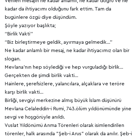
Verilen mesajın ne kadar anlamlı, ne kadar doğru ve ne
kadar da ihtiyacımı olduğunu fark ettim. Tam da
bugünlere özgü diye düşündüm.
Şöyle yazıyor başlıkta;
‘‘Birlik Vakti’’
‘‘Biz birleştirmeye geldik, ayırmaya gelmedik…’’
Ne kadar anlamlı bir mesaj, ne kadar ihtiyacımız olan bir
slogan.
Mevlana’nın hep söylediği ve hep vurguladığı birlik…
Gerçekten de şimdi birlik vakti…
Hainlere, şerefsizlere, yalancılara, alçaklara ve teröre
karşı birlik vakti…
Birliği, sevgiyi merkezine almış büyük İslam düşünürü
Mevlana Celaleddin-i Rumi, 743.ölüm yıldönümünde yine
sevgi ve hoşgörüyle anıldı.
Vuslat Yıldönümü Anma Törenleri olarak isimlendirilen
törenler, halk arasında "Şeb-i Arus" olarak da anılır. Şeb-i