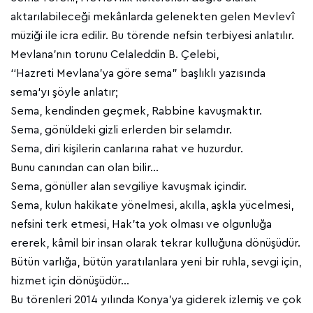
aktarılabileceği mekânlarda gelenekten gelen Mevlevî
müziği ile icra edilir. Bu törende nefsin terbiyesi anlatılır.
Mevlana’nın torunu Celaleddin B. Çelebi,
‘‘Hazreti Mevlana’ya göre sema” başlıklı yazısında
sema‘yı şöyle anlatır;
Sema, kendinden geçmek, Rabbine kavuşmaktır.
Sema, gönüldeki gizli erlerden bir selamdır.
Sema, diri kişilerin canlarına rahat ve huzurdur.
Bunu canından can olan bilir…
Sema, gönüller alan sevgiliye kavuşmak içindir.
Sema, kulun hakikate yönelmesi, akılla, aşkla yücelmesi,
nefsini terk etmesi, Hak’ta yok olması ve olgunluğa
ererek, kâmil bir insan olarak tekrar kulluğuna dönüşüdür.
Bütün varlığa, bütün yaratılanlara yeni bir ruhla, sevgi için,
hizmet için dönüşüdür…
Bu törenleri 2014 yılında Konya’ya giderek izlemiş ve çok