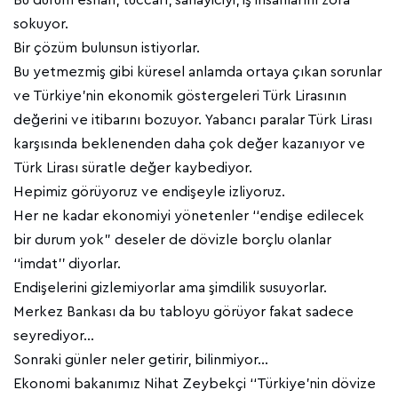
Bu durum esnafı, tüccarı, sanayiciyi, iş insanlarını zora
sokuyor.
Bir çözüm bulunsun istiyorlar.
Bu yetmezmiş gibi küresel anlamda ortaya çıkan sorunlar
ve Türkiye’nin ekonomik göstergeleri Türk Lirasının
değerini ve itibarını bozuyor. Yabancı paralar Türk Lirası
karşısında beklenenden daha çok değer kazanıyor ve
Türk Lirası süratle değer kaybediyor.
Hepimiz görüyoruz ve endişeyle izliyoruz.
Her ne kadar ekonomiyi yönetenler ‘‘endişe edilecek
bir durum yok” deseler de dövizle borçlu olanlar
‘‘imdat’’ diyorlar.
Endişelerini gizlemiyorlar ama şimdilik susuyorlar.
Merkez Bankası da bu tabloyu görüyor fakat sadece
seyrediyor…
Sonraki günler neler getirir, bilinmiyor…
Ekonomi bakanımız Nihat Zeybekçi ‘‘Türkiye’nin dövize