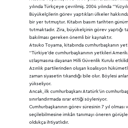
yılında Türkçeye çevrilmiş. 2004 yılında ‘‘Yüzyı
Büyükelçilerin görev yaptıkları ülkeler hakkında
bir yer tutmuştur. Kitabın basım tarihten günüm
tutmaktadır. Zira, büyükelçinin görev yaptığı t
bakılması gereken önemli bir kaynaktır.
Atsuko Toyama, kitabında cumhurbaşkanın yetk
‘‘Türkiye’de cumhurbaşkanının yetkileri Amerika 
uzlaşmasına dayanan Milli Güvenlik Kurulu etkilid
Azınlık partilerinden oluşan koalisyon hükümet
zaman siyasetin tıkandığı bile olur. Böylesi anl
yükseliyor.
Ancak, ilk cumhurbaşkanı Atatürk’ün cumhurbaşka
sınırlandırmada ısrar ettiği söyleniyor.
Cumhurbaşkanının görev süresinin 7 yıl olması v
seçilebilmesine imkân tanımayı öneren görüşle
oldukça ihtiyatlıdır.