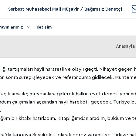
Serbest Muhasebeci Mali Müşavir / Bağımsız Denetçi
Yayınlarımız
İletişim
Anasayfa
ği tartışmaları hayli hararetli ve olaylı geçti. Nihayet geçen h
ndan sonra süreç işleyecek ve referanduma gidilecek. Muhteme
çıklama ile; meydanlara giderek halkın evet demesi yönünde
randum çalışmaları açısından hayli hareketli geçecek. Türkiye 
.
um bir kitabı hatırladım. Kitaplığımdan aradım, buldum ve te
ra’da Japonya Büyükelçisi olarak görev yapmış ve Türkiye hak