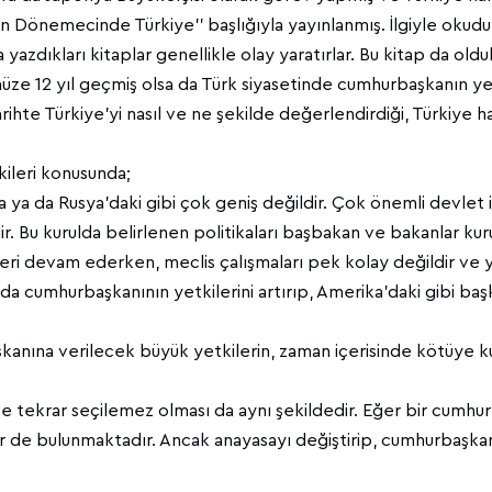
lın Dönemecinde Türkiye’’ başlığıyla yayınlanmış. İlgiyle okud
 yazdıkları kitaplar genellikle olay yaratırlar. Bu kitap da old
üze 12 yıl geçmiş olsa da Türk siyasetinde cumhurbaşkanın yet
arihte Türkiye’yi nasıl ve ne şekilde değerlendirdiği, Türkiye
ileri konusunda;
ya da Rusya’daki gibi çok geniş değildir. Çok önemli devlet ir
ir. Bu kurulda belirlenen politikaları başbakan ve bakanlar kuru
leri devam ederken, meclis çalışmaları pek kolay değildir ve
arda cumhurbaşkanının yetkilerini artırıp, Amerika’daki gibi ba
nına verilecek büyük yetkilerin, zaman içerisinde kötüye kull
e tekrar seçilemez olması da aynı şekildedir. Eğer bir cumhur
r de bulunmaktadır. Ancak anayasayı değiştirip, cumhurbaşkan