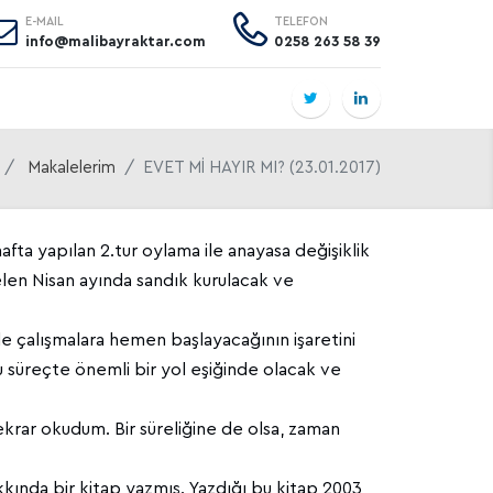
E-MAIL
TELEFON
info@malibayraktar.com
0258 263 58 39
Makalelerim
EVET Mİ HAYIR MI? (23.01.2017)
afta yapılan 2.tur oylama ile anayasa değişiklik
len Nisan ayında sandık kurulacak ve
 çalışmalara hemen başlayacağının işaretini
bu süreçte önemli bir yol eşiğinde olacak ve
krar okudum. Bir süreliğine de olsa, zaman
kında bir kitap yazmış. Yazdığı bu kitap 2003