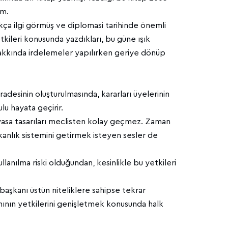
um.
ukça ilgi görmüş ve diplomasi tarihinde önemli
kileri konusunda yazdıkları, bu güne ışık
 hakkında irdelemeler yapılırken geriye dönüp
adesinin oluşturulmasında, kararları üyelerinin
lu hayata geçirir.
 yasa tasarıları meclisten kolay geçmez. Zaman
şkanlık sistemini getirmek isteyen sesler de
anılma riski olduğundan, kesinlikle bu yetkileri
başkanı üstün niteliklere sahipse tekrar
ının yetkilerini genişletmek konusunda halk