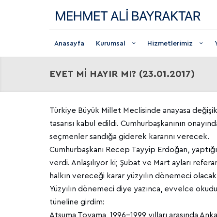
Anasayfa
Kurumsal
Hizmetlerimiz
EVET Mİ HAYIR MI? (23.01.2017)
Türkiye Büyük Millet Meclisinde anayasa değişikli
tasarısı kabul edildi. Cumhurbaşkanının onayı
seçmenler sandığa giderek kararını verecek.
Cumhurbaşkanı Recep Tayyip Erdoğan, yaptığı a
verdi. Anlaşılıyor ki; Şubat ve Mart ayları refe
halkın vereceği karar yüzyılın dönemeci olacak
Yüzyılın dönemeci diye yazınca, evvelce okuduğ
tüneline girdim:
Atsuma Toyama, 1996-1999 yılları arasında Anka