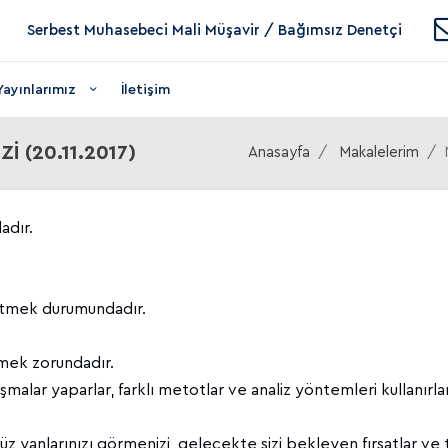
Serbest Muhasebeci Mali Müşavir / Bağımsız Denetçi
Yayınlarımız
İletişim
 (20.11.2017)
Anasayfa
Makalelerim
adır.
etmek durumundadır.
emek zorundadır.
ışmalar yaparlar, farklı metotlar ve analiz yöntemleri kullanırla
üçsüz yanlarınızı görmenizi, gelecekte sizi bekleyen fırsatlar ve