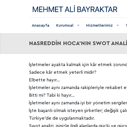
Anasayfa
Kurumsal
Hizmetlerimiz
NASREDDİN HOCA'NIN SWOT ANALİZİ
İşletmeler ayakta kalmak için kâr etmek zorund
Sadece kâr etmek yeterli midir?
Elbette hayır…
İşletmeler aynı zamanda rakipleriyle rekabet 
Bitti mi? Tabi ki hayır…
İşletmeler aynı zamanda iyi bir yönetim sergil
İşte başarılı olmak isteyen şirketler; değişik çal
Türkiye'de de uygulanmaktadır.
Swot analizi, işinizle ilgili alanlarda güçlü ve g