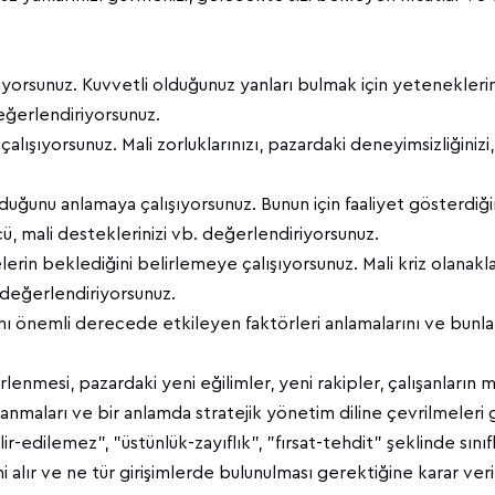
iyorsunuz. Kuvvetli olduğunuz yanları bulmak için yeteneklerin
değerlendiriyorsunuz.
ışıyorsunuz. Mali zorluklarınızı, pazardaki deneyimsizliğinizi,
duğunu anlamaya çalışıyorsunuz. Bunun için faaliyet gösterdiğin
 gücü, mali desteklerinizi vb. değerlendiriyorsunuz.
lerin beklediğini belirlemeye çalışıyorsunuz. Mali kriz olanakla
. değerlendiriyorsunuz.
nı önemli derecede etkileyen faktörleri anlamalarını ve bunlara
lirlenmesi, pazardaki yeni eğilimler, yeni rakipler, çalışanların
mlanmaları ve bir anlamda stratejik yönetim diline çevrilmeleri 
r-edilemez", "üstünlük-zayıflık", "fırsat-tehdit" şeklinde sınıfl
ni alır ve ne tür girişimlerde bulunulması gerektiğine karar veri