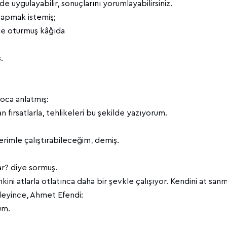
 de uygulayabilir, sonuçlarını yorumlayabilirsiniz.
yapmak istemiş;
de oturmuş kâğıda
.
hoca anlatmış:
an fırsatlarla, tehlikeleri bu şekilde yazıyorum.
erimle çalıştırabileceğim, demiş.
ar? diye sormuş.
 atlarla otlatınca daha bir şevkle çalışıyor. Kendini at sanm
 deyince, Ahmet Efendi:
rum.