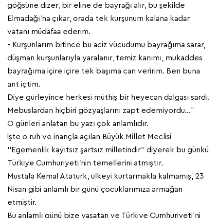
göğsüne dizer, bir eline de bayrağı alır, bu şekilde
Elmadağı’na çıkar, orada tek kurşunum kalana kadar
vatanı müdafaa ederim.
- Kurşunlarım bitince bu aciz vücudumu bayrağıma sarar,
düşman kurşunlarıyla yaralanır, temiz kanımı, mukaddes
bayrağıma içire içire tek başıma can veririm. Ben buna
ant içtim.
Diye gürleyince herkesi müthiş bir heyecan dalgası sardı.
Mebuslardan hiçbiri gözyaşlarını zapt edemiyordu…’’
O günleri anlatan bu yazı çok anlamlıdır.
İşte o ruh ve inançla açılan Büyük Millet Meclisi
‘‘Egemenlik kayıtsız şartsız milletindir’’ diyerek bu günkü
Türkiye Cumhuriyeti’nin temellerini atmıştır.
Mustafa Kemal Atatürk, ülkeyi kurtarmakla kalmamış, 23
Nisan gibi anlamlı bir günü çocuklarımıza armağan
etmiştir.
Bu anlamlı günü bize yaşatan ve Türkiye Cumhuriyeti’ni