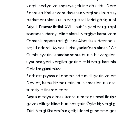
vergi, hediye ve angarya şekline döküldü. Dereb
Sonraları Krallar zora dayanan vergi şeklini ortay
parlamentolar, kralın vergi isteklerini görüşür o
Büyük Fransız ihtilali XVI. Louis’in yeni vergi top
sonradan idareyi eline alarak vergiye karar ve
Osmanlı İmparatorluğu’nda Abdülaziz devrine kad
teşkil ederdi. Ayrıca Hıristiyanlar’dan alınan “Ci
Cumhuriyetin ilanından sonra bütün bu vergiler 
uyarınca yeni vergiler getirip eski vergi kanunlar
Gelelim günümüze;
Serbest piyasa ekonomisinde mülkiyetin ve eme
Devlet, kamu hizmetlerini bu hizmetleri tükete
suretiyle finanse eder.
Başta medya olmak üzere tüm toplumsal iletişim 
gevezelik şekline bürünmüştür. Öyle ki; vergi 
Türk Vergi Sistemi'nin çelişkilerini gündeme ge