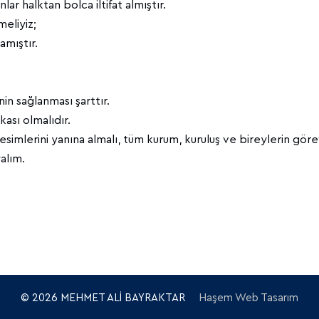
lar halktan bolca iltifat almıştır.
meliyiz;
amıştır.
nin sağlanması şarttır.
kası olmalıdır.
mlerini yanına almalı, tüm kurum, kuruluş ve bireylerin görev
yalım.
© 2026 MEHMET ALİ BAYRAKTAR
Haşem Web Tasarım