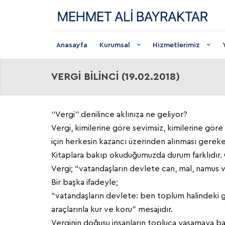
Anasayfa
Kurumsal
Hizmetlerimiz
VERGİ BİLİNCİ (19.02.2018)
‘‘Vergi’’ denilince aklınıza ne geliyor?
Vergi, kimilerine göre sevimsiz, kimilerine göre
için herkesin kazancı üzerinden alınması gereken
Kitaplara bakıp okuduğumuzda durum farklıdır. O
Vergi; “vatandaşların devlete can, mal, namus ve
Bir başka ifadeyle;
“vatandaşların devlete: ben toplum halindeki 
araçlarınla kur ve koru” mesajıdır.
Verginin doğuşu insanların topluca yaşamaya başl