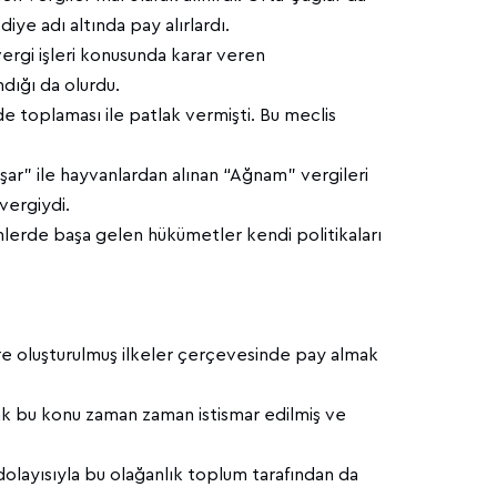
ye adı altında pay alırlardı.
 vergi işleri konusunda karar veren
ndığı da olurdu.
inde toplaması ile patlak vermişti. Bu meclis
şar” ile hayvanlardan alınan “Ağnam” vergileri
 vergiydi.
emlerde başa gelen hükümetler kendi politikaları
öre oluşturulmuş ilkeler çerçevesinde pay almak
cak bu konu zaman zaman istismar edilmiş ve
olayısıyla bu olağanlık toplum tarafından da