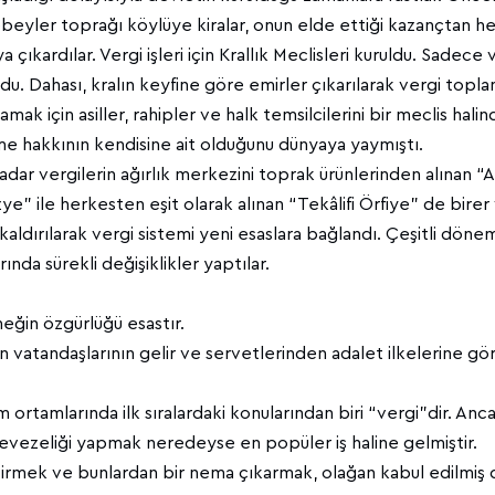
eyler toprağı köylüye kiralar, onun elde ettiği kazançtan hedi
a çıkardılar. Vergi işleri için Krallık Meclisleri kuruldu. Sadece
ldu. Dahası, kralın keyfine göre emirler çıkarılarak vergi topla
lamak için asiller, rahipler ve halk temsilcilerini bir meclis hal
rme hakkının kendisine ait olduğunu dünyaya yaymıştı.
ar vergilerin ağırlık merkezini toprak ürünlerinden alınan “A
zye” ile herkesten eşit olarak alınan “Tekâlifi Örfiye” de birer
kaldırılarak vergi sistemi yeni esaslara bağlandı. Çeşitli dön
ında sürekli değişiklikler yaptılar.
ğin özgürlüğü esastır.
n vatandaşlarının gelir ve servetlerinden adalet ilkelerine g
ortamlarında ilk sıralardaki konularından biri “vergi”dir. An
gevezeliği yapmak neredeyse en popüler iş haline gelmiştir.
tirmek ve bunlardan bir nema çıkarmak, olağan kabul edilmiş d