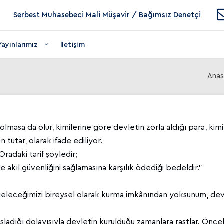
Serbest Muhasebeci Mali Müşavir / Bağımsız Denetçi
Yayınlarımız
İletişim
Anas
 olmasa da olur, kimilerine göre devletin zorla aldığı para, kim
 tutar, olarak ifade ediliyor.
radaki tarif şöyledir;
 akıl güvenliğini sağlamasına karşılık ödediği bedeldir.”
geleceğimizi bireysel olarak kurma imkânından yoksunum, devl
adığı dolayısıyla devletin kurulduğu zamanlara rastlar. Öncele