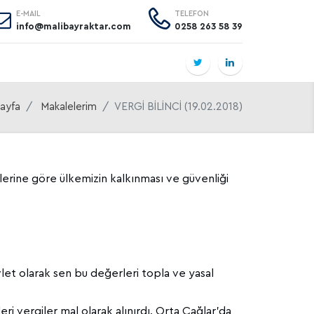
E-MAIL
TELEFON
info@malibayraktar.com
0258 263 58 39
ayfa
Makalelerim
VERGİ BİLİNCİ (19.02.2018)
ilerine göre ülkemizin kalkınması ve güvenliği
et olarak sen bu değerleri topla ve yasal
ri vergiler mal olarak alınırdı. Orta Çağlar’da