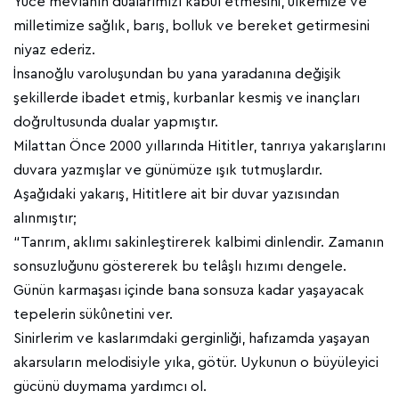
Yüce mevlanın dualarımızı kabul etmesini, ülkemize ve
milletimize sağlık, barış, bolluk ve bereket getirmesini
niyaz ederiz.
İnsanoğlu varoluşundan bu yana yaradanına değişik
şekillerde ibadet etmiş, kurbanlar kesmiş ve inançları
doğrultusunda dualar yapmıştır.
Milattan Önce 2000 yıllarında Hititler, tanrıya yakarışlarını
duvara yazmışlar ve günümüze ışık tutmuşlardır.
Aşağıdaki yakarış, Hititlere ait bir duvar yazısından
alınmıştır;
“Tanrım, aklımı sakinleştirerek kalbimi dinlendir. Zamanın
sonsuzluğunu göstererek bu telâşlı hızımı dengele.
Günün karmaşası içinde bana sonsuza kadar yaşayacak
tepelerin sükûnetini ver.
Sinirlerim ve kaslarımdaki gerginliği, hafızamda yaşayan
akarsuların melodisiyle yıka, götür. Uykunun o büyüleyici
gücünü duymama yardımcı ol.