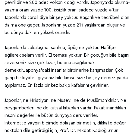
çevrilidir ve 200 adet volkanik dağı vardır. Japonya’da okuma-
yazma oranı yüzde 100, işsizlik oranı sadece yüzde 4’tür.
Japonlarda torpil diye bir şey yoktur. Başarılı ve tecrübeli olan
daima öne geçer. Japonların yüzde 21‘i yaşlılardan oluşur ve
bu dünya’daki en yüksek orandır.
Japonlarda tokalaşma, sarılma, öpüşme yoktur. Hafifçe
eğilerek selam verilir. El teması yoktur. Bir çocuğun bile başını
severseniz size çok kızar, bu onu aşağılamak
demektir.Japonya’daki insanlar birbirlerine karışmazlar. Çok
garip bir kıyafet giyseniz bile kimse size bir şey demez ya da
ayıplamaz. En fazla bir kez bakıp kafalarını çevirirler.
Japonlar, ne Hıristiyan, ne Musevi, ne de Müslüman’dırlar. Ne
peygamberleri, ne de kutsal kitapları vardır. Fakat inandıkları
insani değerler ile bütün dünyaya ders verirler.
İnternette yaygın biçimde dolaşan bir metin, dikkate değer
noktaları dile getirdiği için, Prof. Dr. Mikdat Kadıoğlu'nun